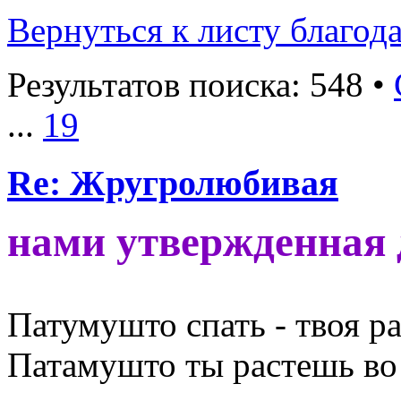
Вернуться к листу благод
Результатов поиска: 548 •
...
19
Re: Жругролюбивая
нами утвержденная
Патумушто спать - твоя ра
Патамушто ты растешь во