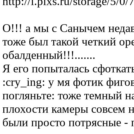
http://i.pixs.ru/storage/5
О!!! а мы с Санычем недав
тоже был такой четкий оре
обалденный!!!.......
Я его попыталась сфоткать
:cry_ing: у мя фотик фиго
погляньте: тоже темный на
плохости камеры совсем н
были просто потрясные -