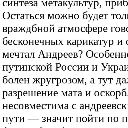
синтеза метакультур, приб
Остаться можно будет толь
враждбной атмосфере гово
бесконечных карикатур и 
мечтал Андреев? Особенно
путинской России и Украи
болен жругрозом, а тут д
разрешение мата и оскор
несовместима с андреевс
пути — значит пойти по п