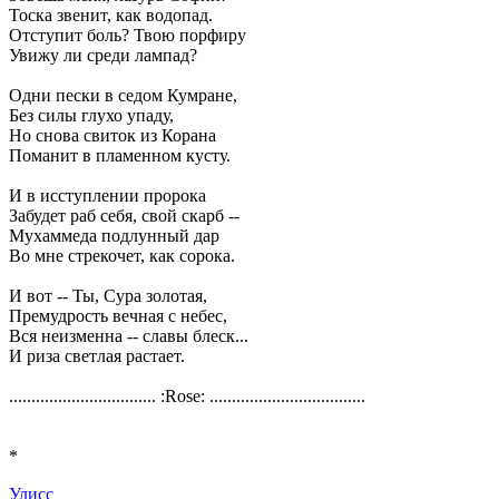
Тоска звенит, как водопад.
Отступит боль? Твою порфиру
Увижу ли среди лампад?
Одни пески в седом Кумране,
Без силы глухо упаду,
Но снова свиток из Корана
Поманит в пламенном кусту.
И в исступлении пророка
Забудет раб себя, свой скарб --
Мухаммеда подлунный дар
Во мне стрекочет, как сорока.
И вот -- Ты, Сура золотая,
Премудрость вечная с небес,
Вся неизменна -- славы блеск...
И риза светлая растает.
................................. :Rose: ...................................
*
Улисс