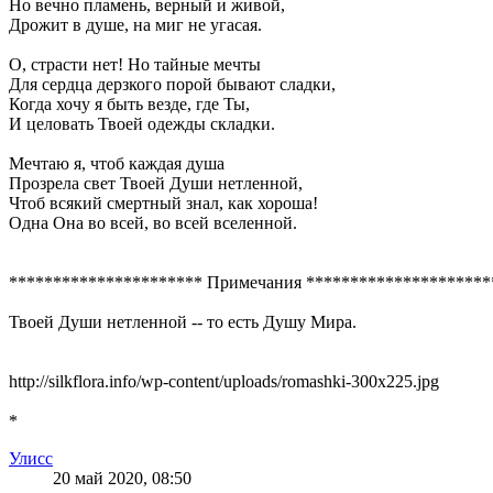
Но вечно пламень, верный и живой,
Дрожит в душе, на миг не угасая.
О, страсти нет! Но тайные мечты
Для сердца дерзкого порой бывают сладки,
Когда хочу я быть везде, где Ты,
И целовать Твоей одежды складки.
Мечтаю я, чтоб каждая душа
Прозрела свет Твоей Души нетленной,
Чтоб всякий смертный знал, как хороша!
Одна Она во всей, во всей вселенной.
********************** Примечания *********************
Твоей Души нетленной -- то есть Душу Мира.
http://silkflora.info/wp-content/uploads/romashki-300x225.jpg
*
Улисс
20 май 2020, 08:50