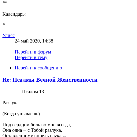
**
Календарь:
*
Улисс
24 май 2020, 14:38
Перейти в форум
Перейти в тему
Перейти к сообщению
Re: Псалмы Вечной Женственности
............... Псалом 13 .........................
Разлука
(Когда унываешь)
Под сердцем боль во мне всегда,
Она одна -- с Тобой разлука,
Оставленному впредь наука --