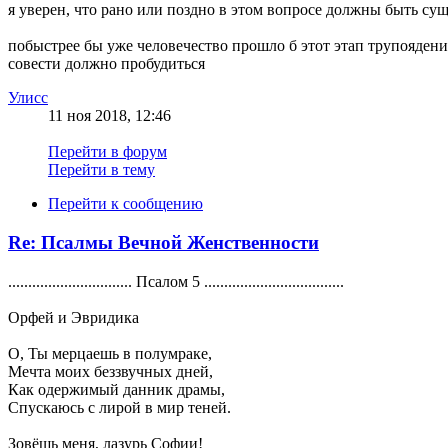
я уверен, что рано или поздно в этом вопросе должны быть с
побыстрее бы уже человечество прошло б этот этап трупоядени
совести должно пробудиться
Улисс
11 ноя 2018, 12:46
Перейти в форум
Перейти в тему
Перейти к сообщению
Re: Псалмы Вечной Женственности
............................... Псалом 5 ...................................
Орфей и Эвридика
О, Ты мерцаешь в полумраке,
Мечта моих беззвучных дней,
Как одержимый данник драмы,
Спускаюсь с лирой в мир теней.
Зовёшь меня, лазурь Софии!