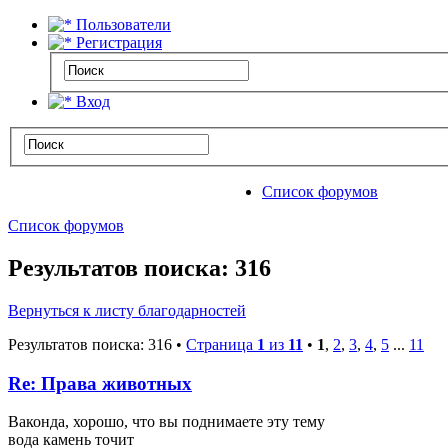
Пользователи
Регистрация
Вход
Список форумов
Список форумов
Результатов поиска: 316
Вернуться к листу благодарностей
Результатов поиска: 316 •
Страница
1
из
11
•
1
,
2
,
3
,
4
,
5
...
11
Re: Права животных
Ваконда, хорошо, что вы поднимаете эту тему
вода камень точит