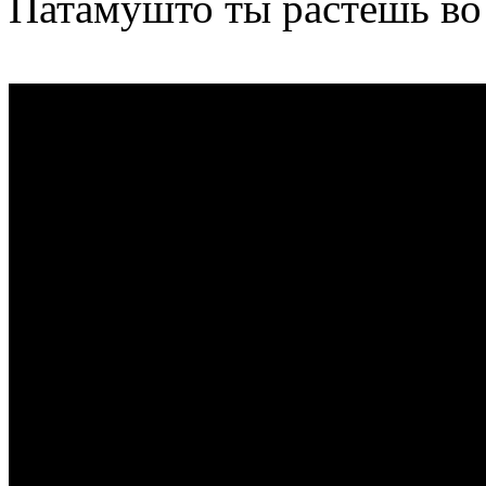
Патамушто ты растешь во