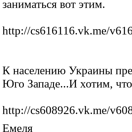
заниматься вот этим.
http://cs616116.vk.me/v
К населению Украины пре
Юго Западе...И хотим, чт
http://cs608926.vk.me/v6
Емеля