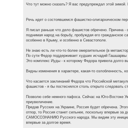
Что тут можно сказать? Я вас предупреждал этой зимой
Речь идет о состоявшемся фашистко-олигархическом пер
Я писал раньше что дело фашистов обречено. Причина - 
поднимая народ на борьбу, пробуждая его гражданское с
особенно в Крыму, и особенно в Севастополе.
Не знаю есть ли что-то более омерзительное (в метаисто
По сути Федор поддерживает худших исчадий Гашшарвы -
Это комплекс Иуды - к которому Федора привела долго в
Видны изменения в характере, какая-то озлобленность, к
Что касается заклинаний Федора что Российской метакуль
фашистов - я бы постеснялся столь открыто следовать с
Позволю себе немного пафоса. Сейчас на Юго-Востоке Ук
приувеличение.
Предав Русских на Украине, Россия будет обречена. Это
отпор, то Россия станет сильнее, поскольку впервые з
САМОСОЗНАНИЮ Русского народа. Мы видим эту инициати
впервые за долгое время.