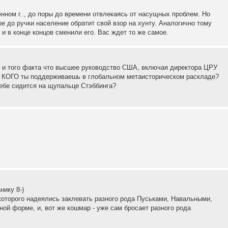
нном г.., до поры до времени отвлекаясь от насущных проблем. Но
е до ручки население обратит свой взор на хунту. Аналогично тому
и в конце концов сменили его. Вас ждет то же самое.
е, и того факта что высшее руководство США, включая директора ЦРУ
ет КОГО ты поддерживаешь в глобальном метаисторическом раскладе?
тебе сидится на щупальце Стэббинга?
нику 8-)
 которого надеялись заклевать разного рода Пуськами, Навальными,
ой форме, и, вот же кошмар - уже сам бросает разного рода