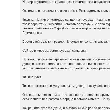
На мир опустилось тяжёлое, невыносимое, как предгрозо
Отлились и высохли женские слёзы. Разгладились только
Тишина. На мир опустилась священная русская тишина, н
транспарантами, зигхайли, «смерть ворогам» и «слава У
пьяные требования «Мурку!» в консерватории перед нача
Рахманинова.
Время этой музыки прошло. Не будет ни рэпа, ни блюза, 
Сейчас в мире загремит русская симфония.
Но пока… пока ещё первые ноты не пронзили огромное се
душа, и никакая сила на свете не в состоянии запретить 
заготовленными и выученными словами опытные ораторы
Тишина идёт.
Тишина, огромная и могучая, как медведь, наступает, на
Они ещё пытаются кричать, чтобы не дать себе поверить 
осознавшего всё разума в сердце и заморозить его. Но кр
Так решила русская душа, и в который уже раз за челове