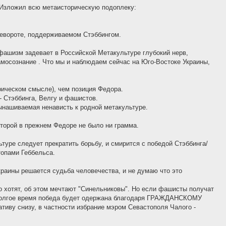
. Изложил всю метаисторическую подоплеку:
евороте, поддерживаемом Стэббингом.
фашизм задевает в Российской Метакультуре глубокий нерв,
амосознание . Что мы и наблюдаем сейчас на Юго-Востоке Украины,
рическом смысле), чем позиция Федора.
 Стэббинга, Велгу и фашистов.
ынашиваемая ненависть к родной метакультуре.
оторой в прежнем Федоре не было ни грамма.
туре следует прекратить борьбу, и смирится с победой Стэббинга/
топами Геббельса.
раины решается судьба человечества, и не думаю что это
го хотят, об этом мечтают "Синельниковы". Но если фашисты получат
а долгое время победа будет одержана благодаря ГРАЖДАНСКОМУ
ву снизу, в частности избрание мэром Севастополя Чалого -