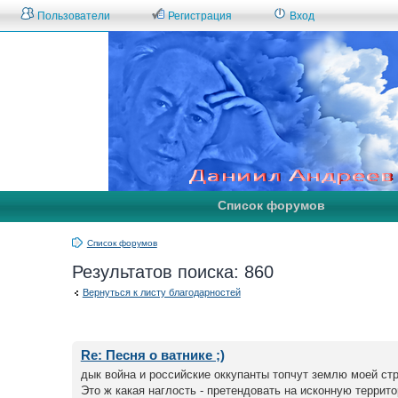
Пользователи
Регистрация
Вход
Список форумов
Список форумов
Результатов поиска: 860
Вернуться к листу благодарностей
Re: Песня о ватнике ;)
дык война и российские оккупанты топчут землю моей ст
Это ж какая наглость - претендовать на исконную террит