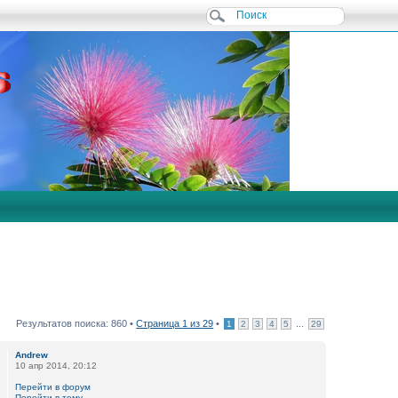
Результатов поиска: 860 •
Страница
1
из
29
•
...
1
2
3
4
5
29
Andrew
10 апр 2014, 20:12
Перейти в форум
Перейти в тему