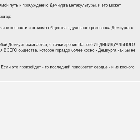
ямой путь к пробуждению Демиурга метакультуры, и это может
рогар:
чине косности и эгоизма общества - духовного резонанса Демиурга с
тобой Демиург осознается, с точки зрения Вашего ИНДИВИДУАЛЬНОГО
ля ВСЕГО общества, которое гораздо более косно - Демиурга как бы не
Если это произойдет - то последний приобретет сердце - и из косного