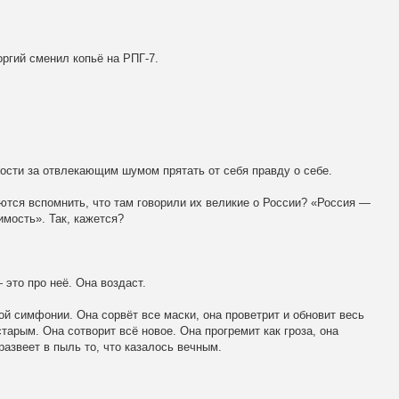
ргий сменил копьё на РПГ-7.
ости за отвлекающим шумом прятать от себя правду о себе.
ются вспомнить, что там говорили их великие о России? «Россия —
имость». Так, кажется?
 это про неё. Она воздаст.
ой симфонии. Она сорвёт все маски, она проветрит и обновит весь
тарым. Она сотворит всё новое. Она прогремит как гроза, она
развеет в пыль то, что казалось вечным.