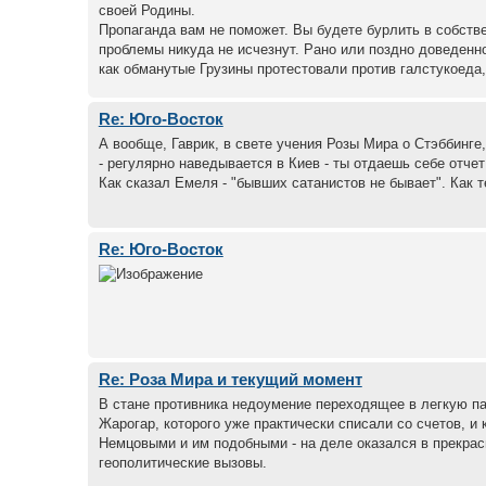
своей Родины.
Пропаганда вам не поможет. Вы будете бурлить в собстве
проблемы никуда не исчезнут. Рано или поздно доведенно
как обманутые Грузины протестовали против галстукоеда, 
Re: Юго-Восток
А вообще, Гаврик, в свете учения Розы Мира о Стэббинг
- регулярно наведывается в Киев - ты отдаешь себе отч
Как сказал Емеля - "бывших сатанистов не бывает". Как 
Re: Юго-Восток
Re: Роза Мира и текущий момент
В стане противника недоумение переходящее в легкую па
Жарогар, которого уже практически списали со счетов, и
Немцовыми и им подобными - на деле оказался в прекрасн
геополитические вызовы.