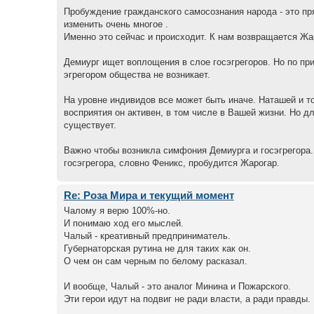
Пробуждение гражданского самосознания народа - это пр
изменить очень многое .
Именно это сейчас и происходит. К нам возвращается Жа
Демиург ищет воплощения в слое госэгрегоров. Но по при
эгрегором общества не возникает.
На уровне индивидов все может быть иначе. Наташей и 
восприятия он активен, в том числе в Вашей жизни. Но д
существует.
Важно чтобы возникла симфония Демиурга и госэгрегора. 
госэгрегора, словно Феникс, пробудится Жарогар.
Re: Роза Мира и текущий момент
Чалому я верю 100%-но.
И понимаю ход его мыслей.
Чалый - креативный предприниматель.
Губернаторская рутина не для таких как он.
О чем он сам черным по белому расказал.
И вообще, Чалый - это аналог Минина и Пожарского.
Эти герои идут на подвиг не ради власти, а ради правды.