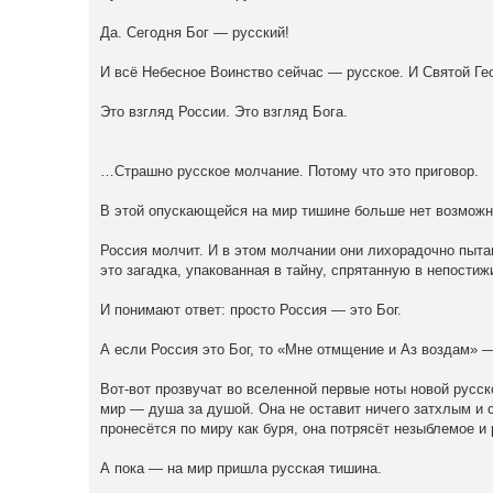
Да. Сегодня Бог — русский!
И всё Небесное Воинство сейчас — русское. И Святой Гео
Это взгляд России. Это взгляд Бога.
…Страшно русское молчание. Потому что это приговор.
В этой опускающейся на мир тишине больше нет возможн
Россия молчит. И в этом молчании они лихорадочно пыта
это загадка, упакованная в тайну, спрятанную в непостиж
И понимают ответ: просто Россия — это Бог.
А если Россия это Бог, то «Мне отмщение и Аз воздам» —
Вот-вот прозвучат во вселенной первые ноты новой русск
мир — душа за душой. Она не оставит ничего затхлым и с
пронесётся по миру как буря, она потрясёт незыблемое и 
А пока — на мир пришла русская тишина.