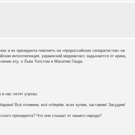
ких и их президента повлиять на «пророссийских сепаратистов» на
йская интеллигенция, украинский медиакласс задыхаются от крика,
лении злу, о Льве Толстом и Махатме Ганди.
 в нас летят угрозы:
бараки! Всё отнимем, всё отберём, всех купим, заставим! Засудим!
сского президента? Что они слышат от нашего народа?