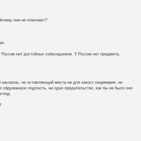
Почему они не отвечают?
их.
У России нет достойных собеседников. У России нет предмета,
насквозь, не оставляющий места ни для какого лицемерия, не
о обдуманную подлость, ни одно предательство, как бы ни было оно
згляд.
?