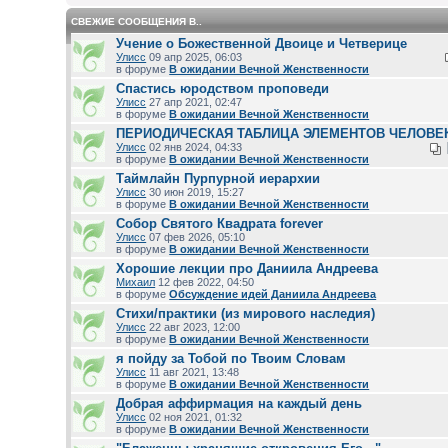
СВЕЖИЕ СООБЩЕНИЯ В..
Учение о Божественной Двоице и Четверице
Улисс
09 апр 2025, 06:03
в форуме
В ожидании Вечной Женственности
Спастись юродством проповеди
Улисс
27 апр 2021, 02:47
в форуме
В ожидании Вечной Женственности
ПЕРИОДИЧЕСКАЯ ТАБЛИЦА ЭЛЕМЕНТОВ ЧЕЛОВЕ
Улисс
02 янв 2024, 04:33
в форуме
В ожидании Вечной Женственности
Таймлайн Пурпурной иерархии
Улисс
30 июн 2019, 15:27
в форуме
В ожидании Вечной Женственности
Собор Святого Квадрата forever
Улисс
07 фев 2026, 05:10
в форуме
В ожидании Вечной Женственности
Хорошие лекции про Даниила Андреева
Михаил
12 фев 2022, 04:50
в форуме
Обсуждение идей Даниила Андреева
Стихи/практики (из мирового наследия)
Улисс
22 авг 2023, 12:00
в форуме
В ожидании Вечной Женственности
я пойду за Тобой по Твоим Словам
Улисс
11 авг 2021, 13:48
в форуме
В ожидании Вечной Женственности
Добрая аффирмация на каждый день
Улисс
02 ноя 2021, 01:32
в форуме
В ожидании Вечной Женственности