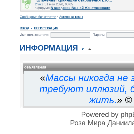
"Блаженны хранящие откровения Его..."
Улисс
31 май 2020, 03:05
в форуме
В ожидании Вечной Женственности
Сообщения без ответов
•
Активные темы
ВХОД
•
РЕГИСТРАЦИЯ
Имя пользователя:
Пароль:
ИНФОРМАЦИЯ
ВРЕМЯ
ОБЪЯВЛЕНИЯ
Часовой пояс: UTC
«
Массы никогда не 
Текущее время: 09 авг 2026, 
требуют иллюзий, б
жить.
» ©
КТО СЕЙЧАС НА ФОРУМЕ
Сейчас посетителей на фору
Powered by php
0, 0 скрытых и гостей: 57 (о
Роза Мира Даниила
за последние 5 минут)