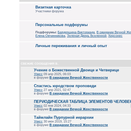
Визитная карточка
Участники форума
Персональные подфорумы
Подфорумы:
Баядерщина-Викториада
,
В ожидании Вечной Же
Елена Овчинникова
,
Зеленая Дверь Вселенной
,
Херсонес
Личные переживания и личный опыт
СВЕЖИЕ СООБЩЕНИЯ В..
Учение о Божественной Двоице и Четверице
Улисс
09 апр 2025, 06:03
в форуме
В ожидании Вечной Женственности
Спастись юродством проповеди
Улисс
27 апр 2021, 02:47
в форуме
В ожидании Вечной Женственности
ПЕРИОДИЧЕСКАЯ ТАБЛИЦА ЭЛЕМЕНТОВ ЧЕЛОВЕ
Улисс
02 янв 2024, 04:33
в форуме
В ожидании Вечной Женственности
Таймлайн Пурпурной иерархии
Улисс
30 июн 2019, 15:27
в форуме
В ожидании Вечной Женственности