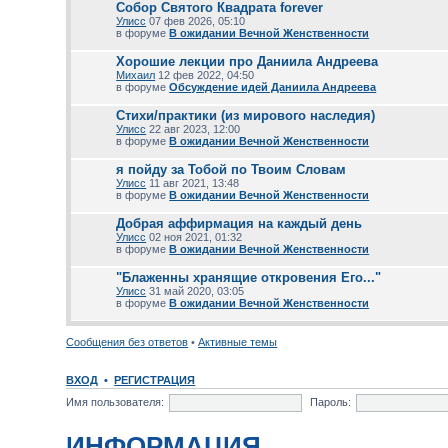
Собор Святого Квадрата forever
Улисс
07 фев 2026, 05:10
в форуме
В ожидании Вечной Женственности
Хорошие лекции про Даниила Андреева
Михаил
12 фев 2022, 04:50
в форуме
Обсуждение идей Даниила Андреева
Стихи/практики (из мирового наследия)
Улисс
22 авг 2023, 12:00
в форуме
В ожидании Вечной Женственности
я пойду за Тобой по Твоим Словам
Улисс
11 авг 2021, 13:48
в форуме
В ожидании Вечной Женственности
Добрая аффирмация на каждый день
Улисс
02 ноя 2021, 01:32
в форуме
В ожидании Вечной Женственности
"Блаженны хранящие откровения Его..."
Улисс
31 май 2020, 03:05
в форуме
В ожидании Вечной Женственности
Сообщения без ответов
•
Активные темы
ВХОД
•
РЕГИСТРАЦИЯ
Имя пользователя:
Пароль:
ИНФОРМАЦИЯ