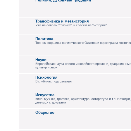
Религии, духовные традиции
Трансфизика и метаистория
Уже не совсем "физика", и совсем не "история"
Политика
Топчем вершины политического Олимпа и перетираем косточки
Науки
Европейская наука нового и новейшего времени, традиционны
культур и эпох
Психология
В глубинах подсознания
Искусства
Кино, музыка, графика, архитектура, литература и т.п. Находк
делимся с друзьями
Общество