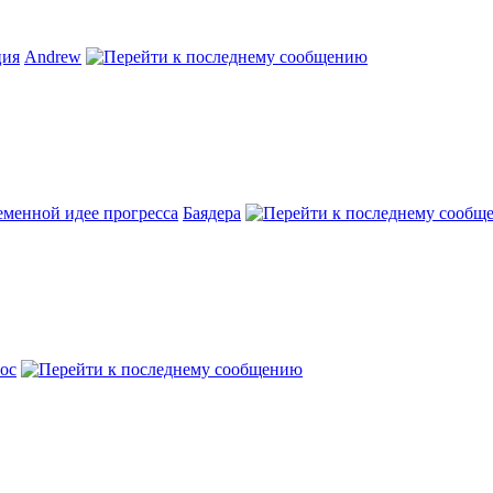
ция
Andrew
еменной идее прогресса
Баядера
ос