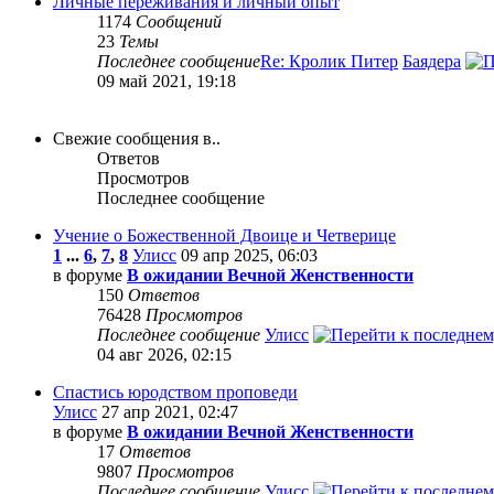
Личные переживания и личный опыт
1174
Сообщений
23
Темы
Последнее сообщение
Re: Кролик Питер
Баядера
09 май 2021, 19:18
Свежие сообщения в..
Ответов
Просмотров
Последнее сообщение
Учение о Божественной Двоице и Четверице
1
...
6
,
7
,
8
Улисс
09 апр 2025, 06:03
в форуме
В ожидании Вечной Женственности
150
Ответов
76428
Просмотров
Последнее сообщение
Улисс
04 авг 2026, 02:15
Спастись юродством проповеди
Улисс
27 апр 2021, 02:47
в форуме
В ожидании Вечной Женственности
17
Ответов
9807
Просмотров
Последнее сообщение
Улисс