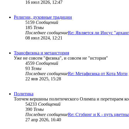
16 июл 2026, 12:47
Религии, духовные традиции
5159
Сообщений
185
Темы
Последнее сообщение
Re: Является ли Иисус "арха
08 июл 2024, 12:21
Трансфизика и метаистория
Уже не совсем "физика", и совсем не "история"
4559
Сообщений
93
Темы
Последнее сообщение
Re: Метафизика от Кота Моти
22 янв 2025, 15:28
Политика
Топчем вершины политического Олимпа и перетираем ко
54233
Сообщений
390
Темы
Последнее сообщение
Re: Стэбинг и К - путь цветны
27 апр 2026, 16:40