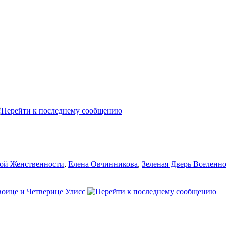
ой Женственности
,
Елена Овчинникова
,
Зеленая Дверь Вселенн
воице и Четверице
Улисс