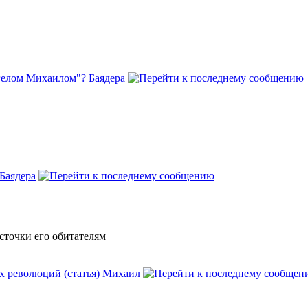
нгелом Михаилом"?
Баядера
Баядера
сточки его обитателям
х революций (статья)
Михаил