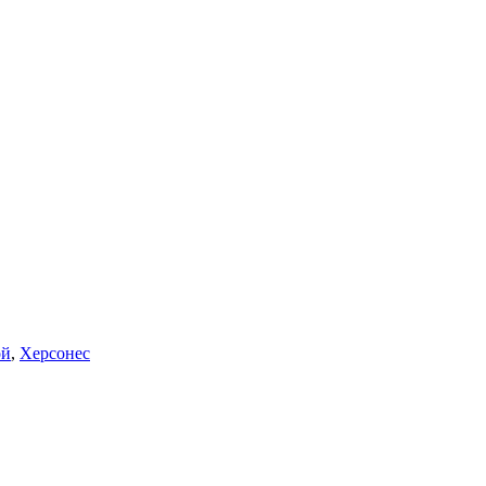
ой
,
Херсонес