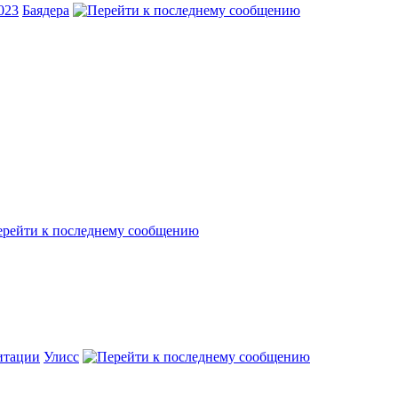
023
Баядера
итации
Улисс